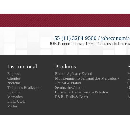
55 (11) 3284 9500 / jobeconomia
JOB Economia desde 1994. Todos os direitos rese
Institucional
Produtos
S
Empresa
Radar - Açúcar e Etanol
M
Clientes
Monitoramento Semanal dos Mercados -
E
Notícias
Açúcar & Etanol
C
Trabalhos Realizados
Seminários Anuais
O
Eventos
Cursos de Treinamento e Palestras
F
Mercados
B&B - Bulls & Bears
A
Links Úteis
Mídia