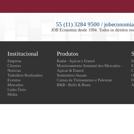
55 (11) 3284 9500 / jobeconomia
JOB Economia desde 1994. Todos os direitos rese
Institucional
Produtos
S
Empresa
Radar - Açúcar e Etanol
M
Clientes
Monitoramento Semanal dos Mercados -
E
Notícias
Açúcar & Etanol
C
Trabalhos Realizados
Seminários Anuais
O
Eventos
Cursos de Treinamento e Palestras
F
Mercados
B&B - Bulls & Bears
A
Links Úteis
Mídia