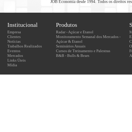
JOB Economia desde 1994. Todos os direitos rese
Institucional
Produtos
S
Empresa
Radar - Açúcar e Etanol
M
Clientes
Monitoramento Semanal dos Mercados -
E
Notícias
Açúcar & Etanol
C
Trabalhos Realizados
Seminários Anuais
O
Eventos
Cursos de Treinamento e Palestras
F
Mercados
B&B - Bulls & Bears
A
Links Úteis
Mídia