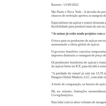
Reuters - 13/09/2022
São Paulo
e
Nova York
– A decisão do pres
chances de reeleição apertou as margens de
Especialistas em açúcar e etanol disseram 
flexibilidade para produzir mais de um ou 
“As usinas já estão tendo prejuízo com a
O risco para os produtores de açúcar em to
aumentando a oferta global de açúcar.
O governo brasileiro cancelou temporaria
impostos diminuiu a vantagem de preço do
Os produtores brasileiros de açúcar e eta
do açúcar bruto na ICE, para decidir a estr
“A paridade do etanol já está em 13,70 (
Paragon Global Markets, LLC, com sede e
A título de comparação, os futuros de açúc
Há, no entanto, limitações momentâneas
CovrigAnalytics.
Para lidar com os altos volumes de moagem 