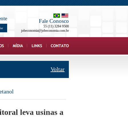
ente
Fale Conosco
55 (11) 3284 9500
dar
jobeconomia@jobeconomia.com.br
Voltar
etanol
toral leva usinas a