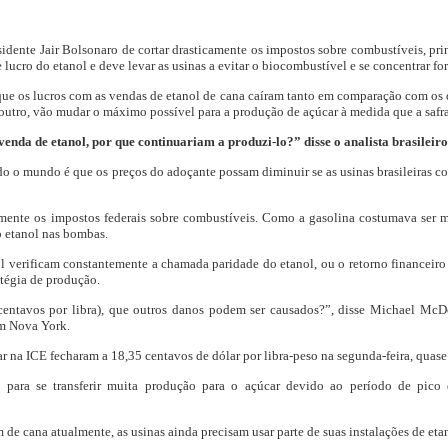
idente Jair Bolsonaro de cortar drasticamente os impostos sobre combustíveis, pri
 lucro do etanol e deve levar as usinas a evitar o biocombustível e se concentrar fo
que os lucros com as vendas de etanol de cana caíram tanto em comparação com os d
outro, vão mudar o máximo possível para a produção de açúcar à medida que a safra
 venda de etanol, por que continuariam a produzi-lo?” disse o analista brasile
do o mundo é que os preços do adoçante possam diminuir se as usinas brasileiras c
mente os impostos federais sobre combustíveis. Como a gasolina costumava ser m
 etanol nas bombas.
nol verificam constantemente a chamada paridade do etanol, ou o retorno financeir
atégia de produção.
centavos por libra), que outros danos podem ser causados?”, disse Michael McDou
m Nova York.
ar na ICE fecharam a 18,35 centavos de dólar por libra-peso na segunda-feira, quas
 para se transferir muita produção para o açúcar devido ao período de pico 
de cana atualmente, as usinas ainda precisam usar parte de suas instalações de eta