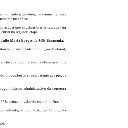
ncipalmente a gasolina, para aumentar suas
rtemente no açúcar.
o açúcar que as usinas brasileiras, que têm
 entrar na segunda etapa.
iro Julio Maria Borges da JOB Economia.
ortarem drasticamente a produção de etanol,
ais taxada que o etanol, a eliminação dos
o do biocombustível equivalente aos preços
gall, diretor administrativo da corretora
e 35% acima do valor do etanol no Brasil.
da colheita, afirmou Claudiu Covrig, da
nol.