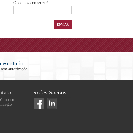
Onde nos conheceu?
escritorio
 sem autorização.
ntato
Redes Sociais
 Conosco
lização