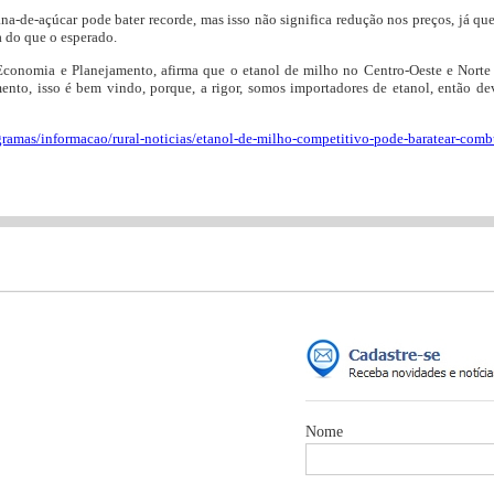
a-de-açúcar pode bater recorde, mas isso não significa redução nos preços, já qu
a do que o esperado.
 Economia e Planejamento, afirma que o etanol de milho no Centro-Oeste e Norte 
mento, isso é bem vindo, porque, a rigor, somos importadores de etanol, então de
ogramas/informacao/rural-noticias/etanol-de-milho-competitivo-pode-baratear-combu
Nome