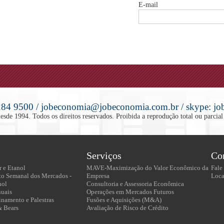
E-mail
284 9500 / jobeconomia@jobeconomia.com.br / skype: job.
de 1994. Todos os direitos reservados. Proibida a reprodução total ou parcial
Serviços
Co
r e Etanol
MAVE-Maximização do Valor Econômico da
Fale
o Semanal dos Mercados -
Empresa
Loca
nol
Consultoria e Assessoria Econômica
nuais
Operações em Mercados Futuros
inamento e Palestras
Fusões e Aquisições (M&A)
& Bears
Avaliação de Risco de Crédito