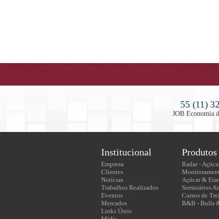
55 (11) 3
JOB Economia des
Institucional
Produtos
Empresa
Radar - Açúca
Clientes
Monitorament
Notícias
Açúcar & Eta
Trabalhos Realizados
Seminários A
Eventos
Cursos de Tre
Mercados
B&B - Bulls 
Links Úteis
Mídia