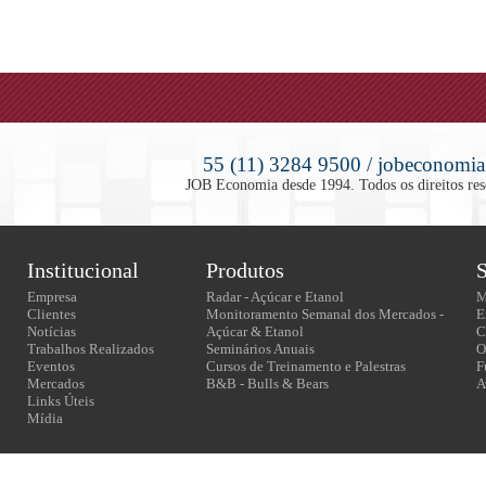
55 (11) 3284 9500 / jobeconomia
JOB Economia desde 1994. Todos os direitos rese
Institucional
Produtos
S
Empresa
Radar - Açúcar e Etanol
M
Clientes
Monitoramento Semanal dos Mercados -
E
Notícias
Açúcar & Etanol
C
Trabalhos Realizados
Seminários Anuais
O
Eventos
Cursos de Treinamento e Palestras
F
Mercados
B&B - Bulls & Bears
A
Links Úteis
Mídia